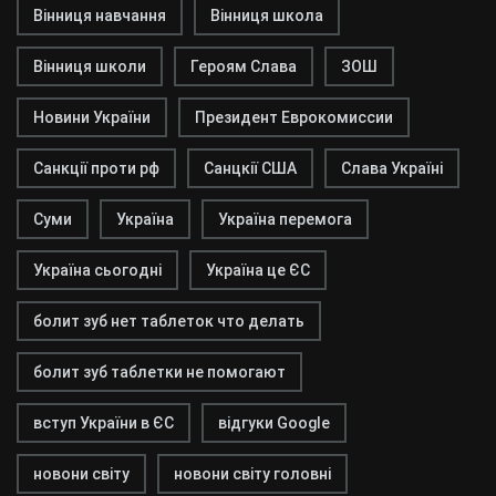
Вінниця навчання
Вінниця школа
Вінниця школи
Героям Слава
ЗОШ
Новини України
Президент Еврокомиссии
Санкції проти рф
Санцкії США
Слава Україні
Суми
Україна
Україна перемога
Україна сьогодні
Україна це ЄС
болит зуб нет таблеток что делать
болит зуб таблетки не помогают
вступ України в ЄС
відгуки Google
новони світу
новони світу головні