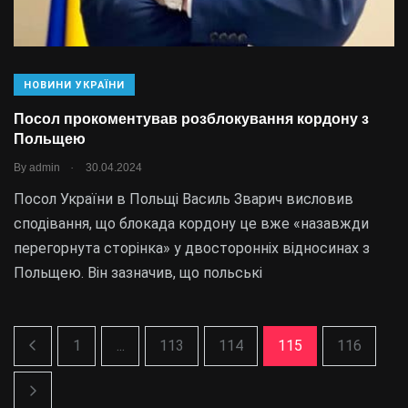
НОВИНИ УКРАЇНИ
Посол прокоментував розблокування кордону з
Польщею
.
By
admin
30.04.2024
Посол України в Польщі Василь Зварич висловив
сподівання, що блокада кордону це вже «назавжди
перегорнута сторінка» у двосторонніх відносинах з
Польщею. Він зазначив, що польські
1
...
113
114
115
116