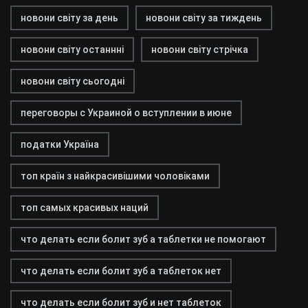
новони світу за день
новони світу за тиждень
новони світу останнні
новони світу стрічка
новони світу сьогодні
переговоры с Украиной о вступлении в июне
податки Україна
топ країн з найкрасивішими чоловіками
топ самых красивых наций
что делать если болит зуб а таблетки не помогают
что делать если болит зуб а таблеток нет
что делать если болит зуб и нет таблеток