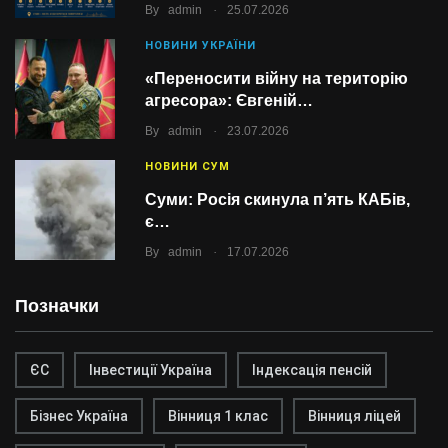
.
By
admin
25.07.2026
НОВИНИ УКРАЇНИ
«Переносити війну на територію
агресора»: Євгеній…
.
By
admin
23.07.2026
НОВИНИ СУМ
Суми: Росія скинула п’ять КАБів,
є…
.
By
admin
17.07.2026
Позначки
ЄС
Інвестиції Україна
Індексація пенсій
Бізнес Україна
Вінниця 1 клас
Вінниця ліцей