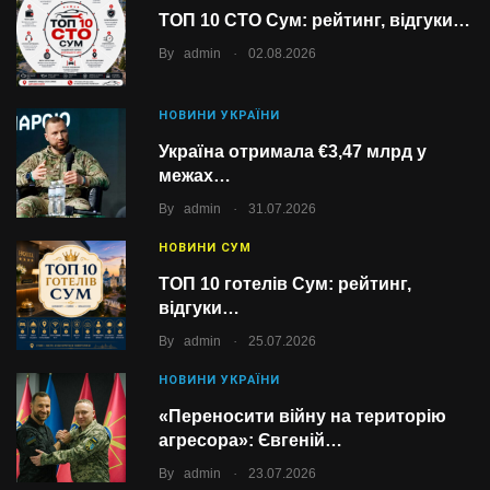
ТОП 10 СТО Сум: рейтинг, відгуки…
.
By
admin
02.08.2026
НОВИНИ УКРАЇНИ
Україна отримала €3,47 млрд у
межах…
.
By
admin
31.07.2026
НОВИНИ СУМ
ТОП 10 готелів Сум: рейтинг,
відгуки…
.
By
admin
25.07.2026
НОВИНИ УКРАЇНИ
«Переносити війну на територію
агресора»: Євгеній…
.
By
admin
23.07.2026