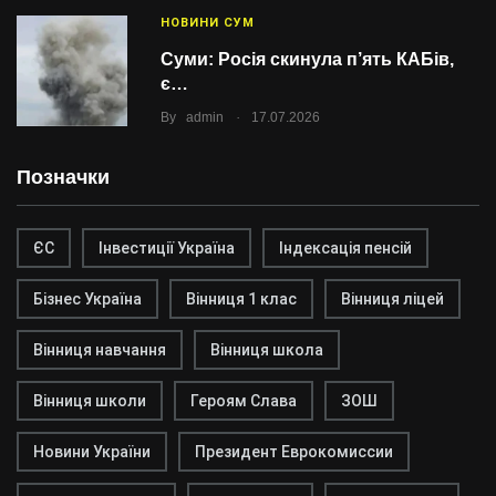
НОВИНИ СУМ
Суми: Росія скинула п’ять КАБів,
є…
.
By
admin
17.07.2026
Позначки
ЄС
Інвестиції Україна
Індексація пенсій
Бізнес Україна
Вінниця 1 клас
Вінниця ліцей
Вінниця навчання
Вінниця школа
Вінниця школи
Героям Слава
ЗОШ
Новини України
Президент Еврокомиссии