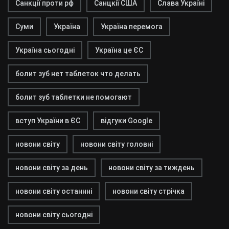
Санкції проти рф
Санцкії США
Слава Україні
Суми
Україна
Україна перемога
Україна сьогодні
Україна це ЄС
болит зуб нет таблеток что делать
болит зуб таблетки не помогают
вступ України в ЄС
відгуки Google
новони світу
новони світу головні
новони світу за день
новони світу за тиждень
новони світу останнні
новони світу стрічка
новони світу сьогодні