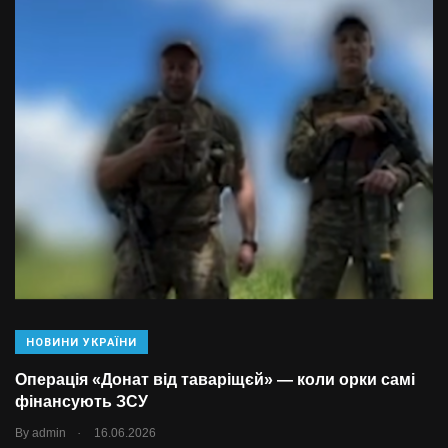
НОВИНИ УКРАЇНИ
Операція «Донат від таваріщєй» — коли орки самі
фінансують ЗСУ
.
By
admin
16.06.2026