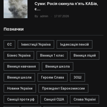
Суми: Росія скинула п’ять КАБів,
є…
.
By
admin
17.07.2026
Позначки
ЄС
Інвестиції Україна
Індексація пенсій
Бізнес Україна
Вінниця 1 клас
Вінниця ліцей
Вінниця навчання
Вінниця школа
Вінниця школи
Героям Слава
ЗОШ
Новини України
Президент Еврокомиссии
Санкції проти рф
Санцкії США
Слава Україні