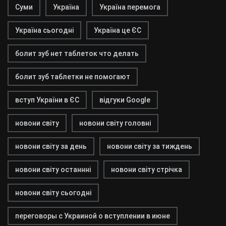
Суми
Україна
Україна перемога
Україна сьогодні
Україна це ЄС
болит зуб нет таблеток что делать
болит зуб таблетки не помогают
вступ України в ЄС
відгуки Google
новони світу
новони світу головні
новони світу за день
новони світу за тиждень
новони світу останнні
новони світу стрічка
новони світу сьогодні
переговоры с Украиной о вступлении в июне