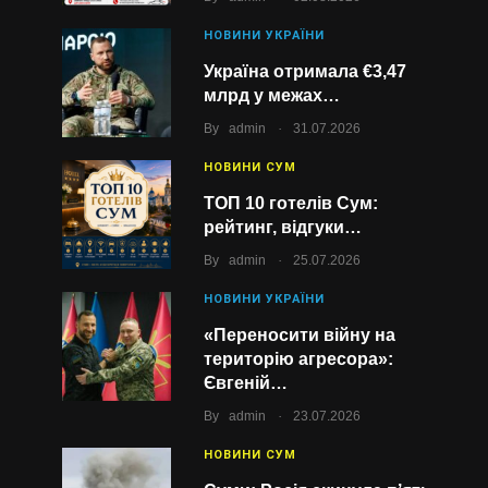
НОВИНИ УКРАЇНИ
Україна отримала €3,47
млрд у межах…
.
By
admin
31.07.2026
НОВИНИ СУМ
ТОП 10 готелів Сум:
рейтинг, відгуки…
.
By
admin
25.07.2026
НОВИНИ УКРАЇНИ
«Переносити війну на
територію агресора»:
Євгеній…
.
By
admin
23.07.2026
НОВИНИ СУМ