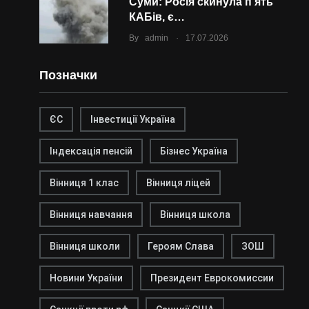
Суми: Росія скинула п’ять
КАБів, є…
.
By
admin
17.07.2026
Позначки
ЄС
Інвестиції Україна
Індексація пенсій
Бізнес Україна
Вінниця 1 клас
Вінниця ліцей
Вінниця навчання
Вінниця школа
Вінниця школи
Героям Слава
ЗОШ
Новини України
Президент Еврокомиссии