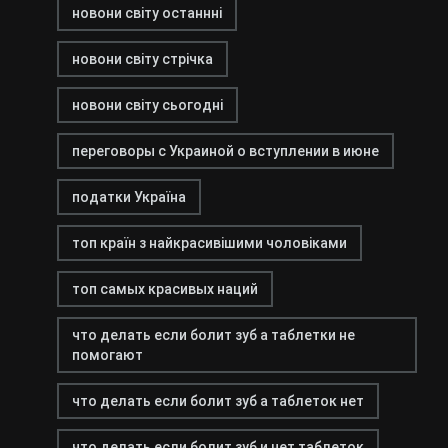
новони світу останнні
новони світу стрічка
новони світу сьогодні
переговоры с Украиной о вступлении в июне
податки Україна
топ країн з найкрасивішими чоловіками
топ самых красивых наций
что делать если болит зуб а таблетки не
помогают
что делать если болит зуб а таблеток нет
что делать если болит зуб и нет таблеток