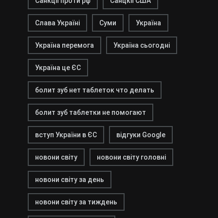
Санкції проти рф
Санцкії США
Слава Україні
Суми
Україна
Україна перемога
Україна сьогодні
Україна це ЄС
болит зуб нет таблеток что делать
болит зуб таблетки не помогают
вступ України в ЄС
відгуки Google
новони світу
новони світу головні
новони світу за день
новони світу за тиждень