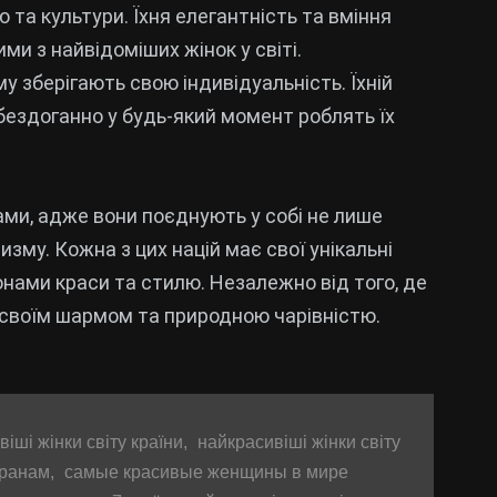
 та культури. Їхня елегантність та вміння
ми з найвідоміших жінок у світі.
 зберігають свою індивідуальність. Їхній
бездоганно у будь-який момент роблять їх
ами, адже вони поєднують у собі не лише
ризму. Кожна з цих націй має свої унікальні
конами краси та стилю. Незалежно від того, де
 своїм шармом та природною чарівністю.
іші жінки світу країни
,
найкрасивіші жінки світу
транам
,
самые красивые женщины в мире