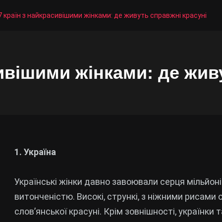
7 країн з найкрасивішими жінками: де живуть справжні красуні
сивішими жінками: де жив
1. Україна
Українські жінки давно завоювали серця мільйо
витонченістю. Високі, стрункі, з ніжними рисами
слов’янської красуні. Крім зовнішності, українк