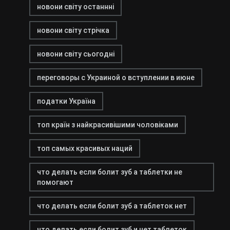
новони світу останнні
новони світу стрічка
новони світу сьогодні
переговоры с Украиной о вступлении в июне
податки Україна
топ країн з найкрасивішими чоловіками
топ самых красивых наций
что делать если болит зуб а таблетки не
помогают
что делать если болит зуб а таблеток нет
что делать если болит зуб и нет таблеток