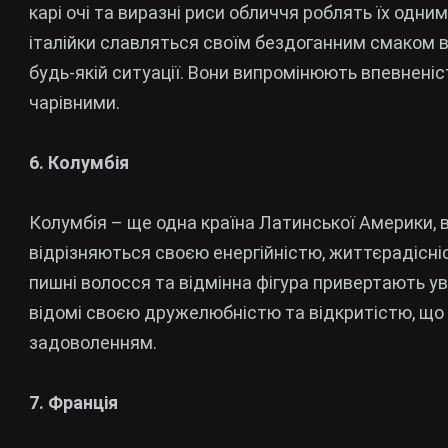
карі очі та виразні риси обличчя роблять їх одним
італійки славляться своїм бездоганним смаком в
будь-якій ситуації. Вони випромінюють впевненіст
чарівними.
6. Колумбія
Колумбія – ще одна країна Латинської Америки, 
відрізняються своєю енергійністю, життєрадісніст
пишні волосся та відмінна фігура привертають ув
відомі своєю дружелюбністю та відкритістю, що
задоволенням.
7. Франція