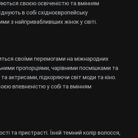
зняються своєю освіченістю та вмінням
єднують в собі східноєвропейську
ими з найпривабливіших жінок у світі.
авиться своїми перемогами на міжнародних
льними пропорціями, чарівними посмішками та
а актрисами, підкоряючи світ моди та кіно.
оєю впевненістю у собі та вмінням
сті та пристрасті. Їхній темний колір волосся,