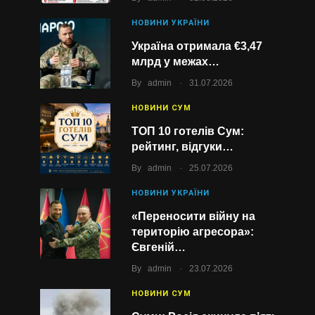
НОВИНИ УКРАЇНИ
Україна отримала €3,47
млрд у межах…
.
By
admin
31.07.2026
НОВИНИ СУМ
ТОП 10 готелів Сум:
рейтинг, відгуки…
.
By
admin
25.07.2026
НОВИНИ УКРАЇНИ
«Переносити війну на
територію агресора»:
Євгеній…
.
By
admin
23.07.2026
НОВИНИ СУМ