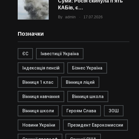
Суми: Росія скинула п’ять
КАБів, є…
.
By
admin
17.07.2026
Позначки
ЄС
Інвестиції Україна
Індексація пенсій
Бізнес Україна
Вінниця 1 клас
Вінниця ліцей
Вінниця навчання
Вінниця школа
Вінниця школи
Героям Слава
ЗОШ
Новини України
Президент Еврокомиссии