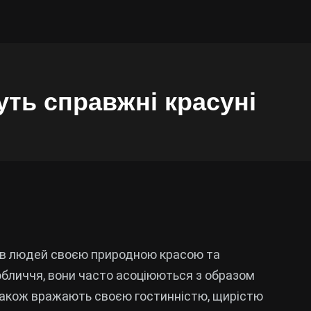
уть справжні красуні
нів людей своєю природною красою та
 обличчя, вони часто асоціюються з образом
и також вражають своєю гостинністю, щирістю