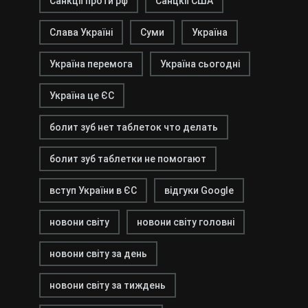
Санкції проти рф
Санцкії США
Слава Україні
Суми
Україна
Україна перемога
Україна сьогодні
Україна це ЄС
болит зуб нет таблеток что делать
болит зуб таблетки не помогают
вступ України в ЄС
відгуки Google
новони світу
новони світу головні
новони світу за день
новони світу за тиждень