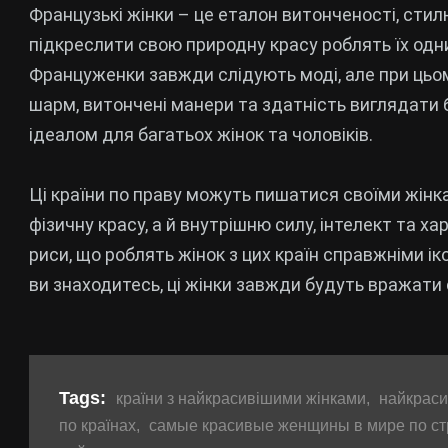
Французькі жінки – це еталон витонченості, стилю
підкреслити свою природну красу роблять їх одни
Француженки завжди слідують моді, але при цьому
шарм, витончені манери та здатність виглядати 
ідеалом для багатьох жінок та чоловіків.
Ці країни по праву можуть пишатися своїми жінк
фізичну красу, а й внутрішню силу, інтелект та ха
риси, що роблять жінок з цих країн справжніми і
ви знаходитесь, ці жінки завжди будуть вражати
Tags:
країни з найкрасивішими жінками
,
найкрасив
по країнах
,
самые красивые женщины в мире по с