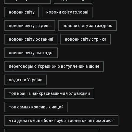
новони світу
новони світу головні
новони світу за день
новони світу за тиждень
новони світу останнні
новони світу стрічка
новони світу сьогодні
переговоры с Украиной о вступлении в июне
податки Україна
топ країн з найкрасивішими чоловіками
топ самых красивых наций
что делать если болит зуб а таблетки не помогают