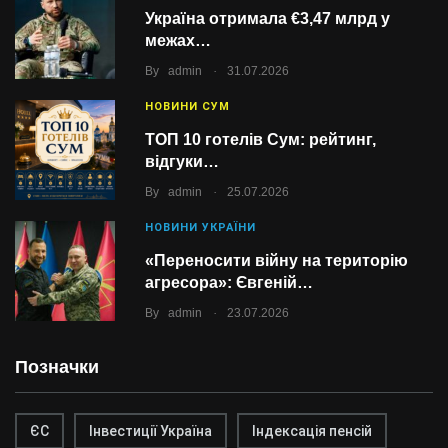
Україна отримала €3,47 млрд у
межах…
.
By
admin
31.07.2026
НОВИНИ СУМ
ТОП 10 готелів Сум: рейтинг,
відгуки…
.
By
admin
25.07.2026
НОВИНИ УКРАЇНИ
«Переносити війну на територію
агресора»: Євгеній…
.
By
admin
23.07.2026
Позначки
ЄС
Інвестиції Україна
Індексація пенсій