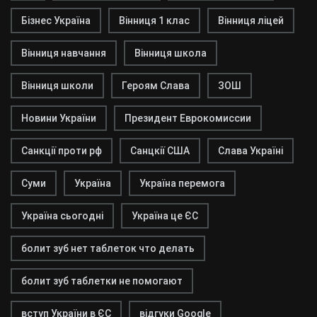
Бізнес Україна
Вінниця 1 клас
Вінниця ліцей
Вінниця навчання
Вінниця школа
Вінниця школи
Героям Слава
ЗОШ
Новини України
Президент Еврокомиссии
Санкції проти рф
Санцкії США
Слава Україні
Суми
Україна
Україна перемога
Україна сьогодні
Україна це ЄС
болит зуб нет таблеток что делать
болит зуб таблетки не помогают
вступ України в ЄС
відгуки Google