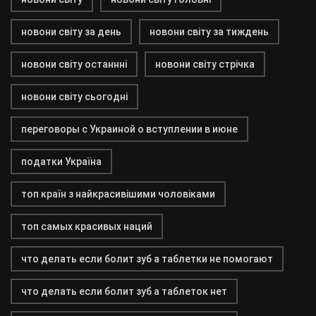
новони світу за день
новони світу за тиждень
новони світу останнні
новони світу стрічка
новони світу сьогодні
переговоры с Украиной о вступлении в июне
податки Україна
топ країн з найкрасивішими чоловіками
топ самых красивых наций
что делать если болит зуб а таблетки не помогают
что делать если болит зуб а таблеток нет