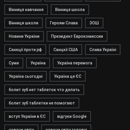
Вінниця навчання
Вінниця школа
Вінниця школи
Героям Слава
ЗОШ
Новини України
Президент Еврокомиссии
Санкції проти рф
Санцкії США
Слава Україні
Суми
Україна
Україна перемога
Україна сьогодні
Україна це ЄС
болит зуб нет таблеток что делать
болит зуб таблетки не помогают
вступ України в ЄС
відгуки Google
новони світу
новони світу головні