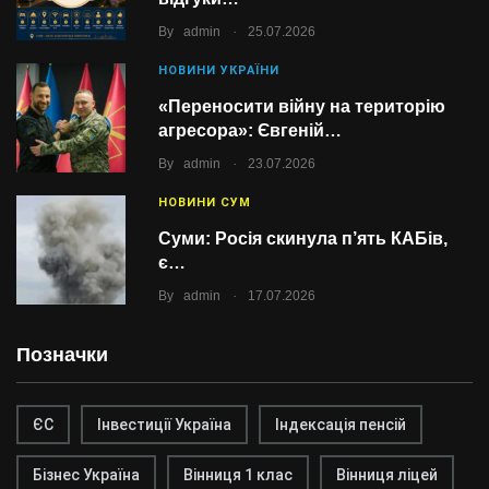
.
By
admin
25.07.2026
НОВИНИ УКРАЇНИ
«Переносити війну на територію
агресора»: Євгеній…
.
By
admin
23.07.2026
НОВИНИ СУМ
Суми: Росія скинула п’ять КАБів,
є…
.
By
admin
17.07.2026
Позначки
ЄС
Інвестиції Україна
Індексація пенсій
Бізнес Україна
Вінниця 1 клас
Вінниця ліцей