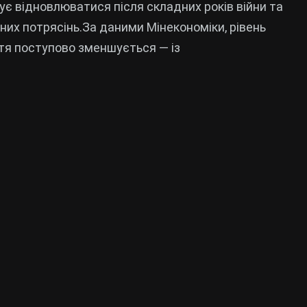
є відновлюватися після складних років війни та
них потрясінь.За даними Мінекономіки, рівень
тя поступово зменшується — із