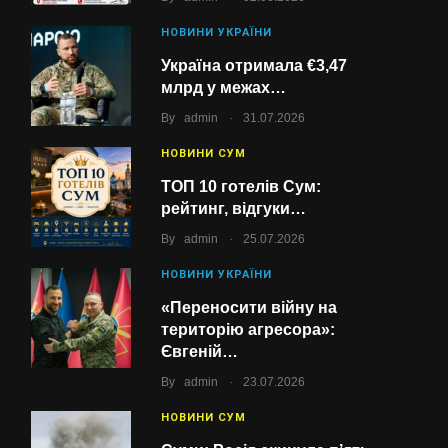
НОВИНИ УКРАЇНИ
Україна отримала €3,47
млрд у межах…
.
By
admin
31.07.2026
НОВИНИ СУМ
ТОП 10 готелів Сум:
рейтинг, відгуки…
.
By
admin
25.07.2026
НОВИНИ УКРАЇНИ
«Переносити війну на
територію агресора»:
Євгеній…
.
By
admin
23.07.2026
НОВИНИ СУМ