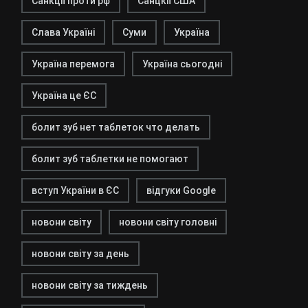
Санкції проти рф
Санцкії США
Слава Україні
Суми
Україна
Україна перемога
Україна сьогодні
Україна це ЄС
болит зуб нет таблеток что делать
болит зуб таблетки не помогают
вступ України в ЄС
відгуки Google
новони світу
новони світу головні
новони світу за день
новони світу за тиждень