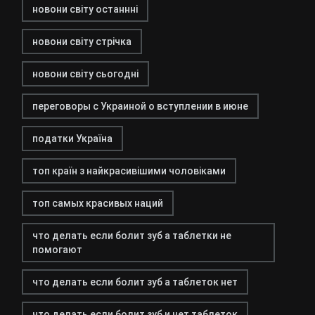
новони світу останнні
новони світу стрічка
новони світу сьогодні
переговоры с Украиной о вступлении в июне
податки Україна
топ країн з найкрасивішими чоловіками
топ самых красивых наций
что делать если болит зуб а таблетки не
помогают
что делать если болит зуб а таблеток нет
что делать если болит зуб и нет таблеток