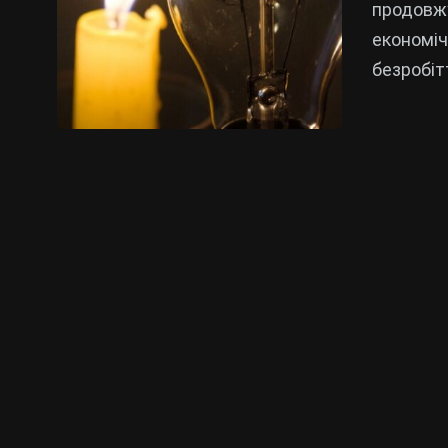
продовжу
економіч
безробіт