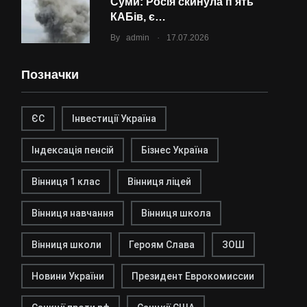
Суми: Росія скинула п’ять
КАБів, є…
.
By
admin
17.07.2026
Позначки
ЄС
Інвестиції Україна
Індексація пенсій
Бізнес Україна
Вінниця 1 клас
Вінниця ліцей
Вінниця навчання
Вінниця школа
Вінниця школи
Героям Слава
ЗОШ
Новини України
Президент Еврокомиссии