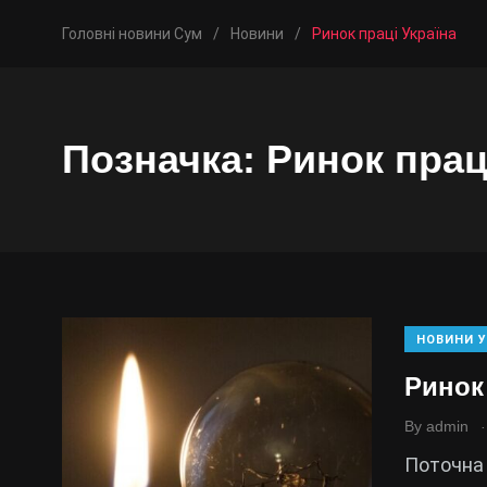
Головні новини Сум
/
Новини
/
Ринок праці Україна
Позначка:
Ринок прац
НОВИНИ У
Ринок 
.
By
admin
Поточна 