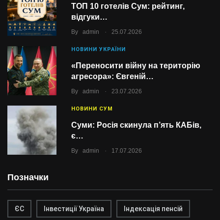
ТОП 10 готелів Сум: рейтинг,
відгуки…
.
By
admin
25.07.2026
НОВИНИ УКРАЇНИ
«Переносити війну на територію
агресора»: Євгеній…
.
By
admin
23.07.2026
НОВИНИ СУМ
Суми: Росія скинула п’ять КАБів,
є…
.
By
admin
17.07.2026
Позначки
ЄС
Інвестиції Україна
Індексація пенсій