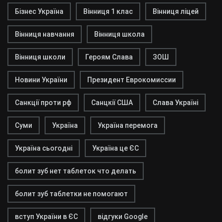
Бізнес Україна
Вінниця 1 клас
Вінниця ліцей
Вінниця навчання
Вінниця школа
Вінниця школи
Героям Слава
ЗОШ
Новини України
Президент Еврокомиссии
Санкції проти рф
Санцкії США
Слава Україні
Суми
Україна
Україна перемога
Україна сьогодні
Україна це ЄС
болит зуб нет таблеток что делать
болит зуб таблетки не помогают
вступ України в ЄС
відгуки Google