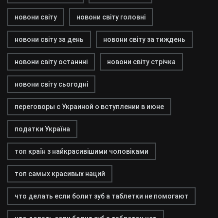
новони світу
новони світу головні
новони світу за день
новони світу за тиждень
новони світу останнні
новони світу стрічка
новони світу сьогодні
переговоры с Украиной о вступлении в июне
податки Україна
топ країн з найкрасивішими чоловіками
топ самых красивых наций
что делать если болит зуб а таблетки не помогают