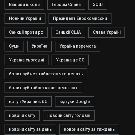
Вінниця школи
Героям Слава
ЗОШ
Новини України
Президент Еврокомиссии
Санкції проти рф
Санцкії США
Слава Україні
Суми
Україна
Україна перемога
Україна сьогодні
Україна це ЄС
болит зуб нет таблеток что делать
болит зуб таблетки не помогают
вступ України в ЄС
відгуки Google
новони світу
новони світу головні
новони світу за день
новони світу за тиждень