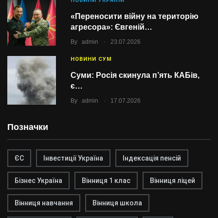
НОВИНИ УКРАЇНИ
«Переносити війну на територію
агресора»: Євгеній…
.
By
admin
23.07.2026
НОВИНИ СУМ
Суми: Росія скинула п’ять КАБів,
є…
.
By
admin
17.07.2026
Позначки
ЄС
Інвестиції Україна
Індексація пенсій
Бізнес Україна
Вінниця 1 клас
Вінниця ліцей
Вінниця навчання
Вінниця школа