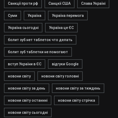
Санкції проти рф
Санцкії США
Слава Україні
Суми
Україна
Україна перемога
Україна сьогодні
Україна це ЄС
болит зуб нет таблеток что делать
болит зуб таблетки не помогают
вступ України в ЄС
відгуки Google
новони світу
новони світу головні
новони світу за день
новони світу за тиждень
новони світу останнні
новони світу стрічка
новони світу сьогодні