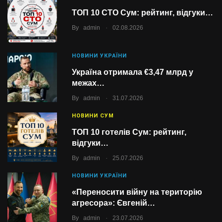
ТОП 10 СТО Сум: рейтинг, відгуки…
.
By
admin
02.08.2026
НОВИНИ УКРАЇНИ
Україна отримала €3,47 млрд у
межах…
.
By
admin
31.07.2026
НОВИНИ СУМ
ТОП 10 готелів Сум: рейтинг,
відгуки…
.
By
admin
25.07.2026
НОВИНИ УКРАЇНИ
«Переносити війну на територію
агресора»: Євгеній…
.
By
admin
23.07.2026