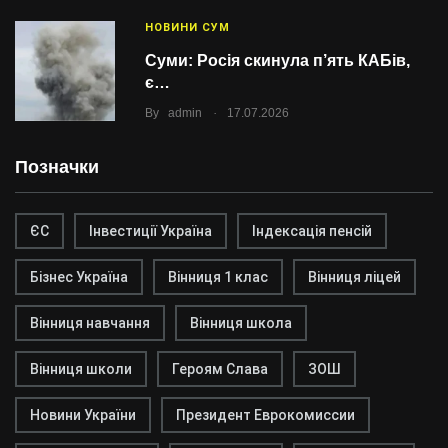
НОВИНИ СУМ
Суми: Росія скинула п’ять КАБів,
є…
.
By
admin
17.07.2026
Позначки
ЄС
Інвестиції Україна
Індексація пенсій
Бізнес Україна
Вінниця 1 клас
Вінниця ліцей
Вінниця навчання
Вінниця школа
Вінниця школи
Героям Слава
ЗОШ
Новини України
Президент Еврокомиссии