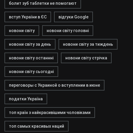
болит зуб таблетки не помогают
вступ України в ЄС
відгуки Google
новони світу
новони світу головні
новони світу за день
новони світу за тиждень
новони світу останнні
новони світу стрічка
новони світу сьогодні
переговоры с Украиной о вступлении в июне
податки Україна
топ країн з найкрасивішими чоловіками
топ самых красивых наций