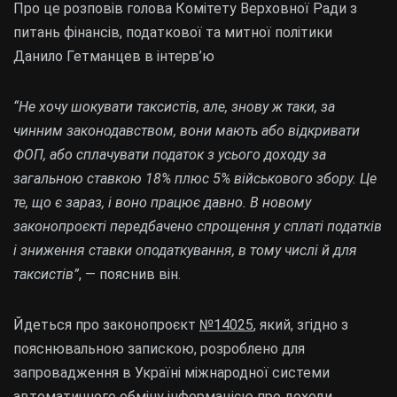
Про це розповів голова Комітету Верховної Ради з
питань фінансів, податкової та митної політики
Данило Гетманцев в інтерв’ю
“Не хочу шокувати таксистів, але, знову ж таки, за
чинним законодавством, вони мають або відкривати
ФОП, або сплачувати податок з усього доходу за
загальною ставкою 18% плюс 5% військового збору. Це
те, що є зараз, і воно працює давно. В новому
законопроєкті передбачено спрощення у сплаті податків
і зниження ставки оподаткування, в тому числі й для
таксистів”
, — пояснив він.
Йдеться про законопроєкт
№14025
, який, згідно з
пояснювальною запискою, розроблено для
запровадження в Україні міжнародної системи
автоматичного обміну інформацією про доходи,