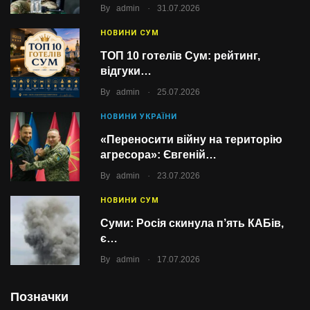
.
By
admin
31.07.2026
НОВИНИ СУМ
ТОП 10 готелів Сум: рейтинг,
відгуки…
.
By
admin
25.07.2026
НОВИНИ УКРАЇНИ
«Переносити війну на територію
агресора»: Євгеній…
.
By
admin
23.07.2026
НОВИНИ СУМ
Суми: Росія скинула п’ять КАБів,
є…
.
By
admin
17.07.2026
Позначки