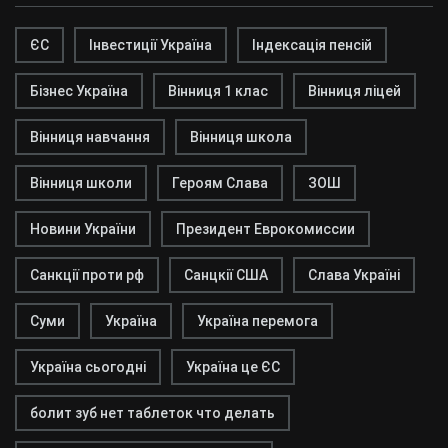
ЄС
Інвестиції Україна
Індексація пенсій
Бізнес Україна
Вінниця 1 клас
Вінниця ліцей
Вінниця навчання
Вінниця школа
Вінниця школи
Героям Слава
ЗОШ
Новини України
Президент Еврокомиссии
Санкції проти рф
Санцкії США
Слава Україні
Суми
Україна
Україна перемога
Україна сьогодні
Україна це ЄС
болит зуб нет таблеток что делать