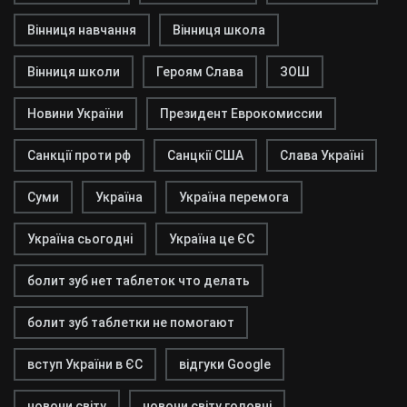
Вінниця навчання
Вінниця школа
Вінниця школи
Героям Слава
ЗОШ
Новини України
Президент Еврокомиссии
Санкції проти рф
Санцкії США
Слава Україні
Суми
Україна
Україна перемога
Україна сьогодні
Україна це ЄС
болит зуб нет таблеток что делать
болит зуб таблетки не помогают
вступ України в ЄС
відгуки Google
новони світу
новони світу головні