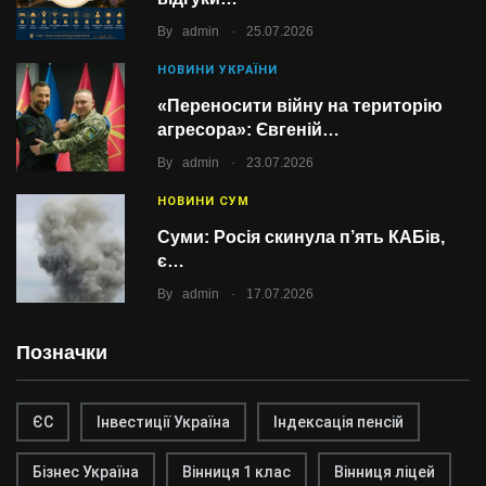
.
By
admin
25.07.2026
НОВИНИ УКРАЇНИ
«Переносити війну на територію
агресора»: Євгеній…
.
By
admin
23.07.2026
НОВИНИ СУМ
Суми: Росія скинула п’ять КАБів,
є…
.
By
admin
17.07.2026
Позначки
ЄС
Інвестиції Україна
Індексація пенсій
Бізнес Україна
Вінниця 1 клас
Вінниця ліцей