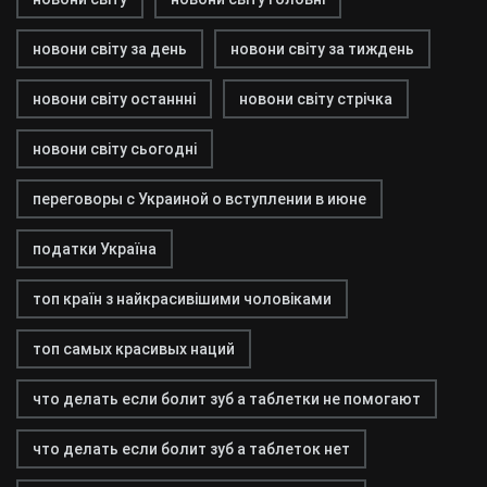
новони світу за день
новони світу за тиждень
новони світу останнні
новони світу стрічка
новони світу сьогодні
переговоры с Украиной о вступлении в июне
податки Україна
топ країн з найкрасивішими чоловіками
топ самых красивых наций
что делать если болит зуб а таблетки не помогают
что делать если болит зуб а таблеток нет