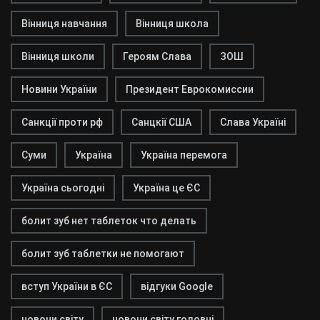
Вінниця навчання
Вінниця школа
Вінниця школи
Героям Слава
ЗОШ
Новини України
Президент Еврокомиссии
Санкції проти рф
Санцкії США
Слава Україні
Суми
Україна
Україна перемога
Україна сьогодні
Україна це ЄС
болит зуб нет таблеток что делать
болит зуб таблетки не помогают
вступ України в ЄС
відгуки Google
новони світу
новони світу головні