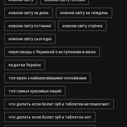
новони світу за день
новони світу за тиждень
новони світу останнні
новони світу стрічка
новони світу сьогодні
переговоры с Украиной о вступлении в июне
податки Україна
топ країн з найкрасивішими чоловіками
топ самых красивых наций
что делать если болит зуб а таблетки не помогают
что делать если болит зуб а таблеток нет