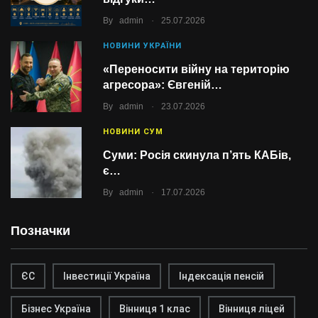
.
By
admin
25.07.2026
НОВИНИ УКРАЇНИ
«Переносити війну на територію
агресора»: Євгеній…
.
By
admin
23.07.2026
НОВИНИ СУМ
Суми: Росія скинула п’ять КАБів,
є…
.
By
admin
17.07.2026
Позначки
ЄС
Інвестиції Україна
Індексація пенсій
Бізнес Україна
Вінниця 1 клас
Вінниця ліцей