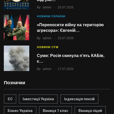
.
By
admin
25.07.2026
НОВИНИ УКРАЇНИ
«Переносити війну на територію
агресора»: Євгеній…
.
By
admin
23.07.2026
НОВИНИ СУМ
Суми: Росія скинула п’ять КАБів,
є…
.
By
admin
17.07.2026
Позначки
ЄС
Інвестиції Україна
Індексація пенсій
Бізнес Україна
Вінниця 1 клас
Вінниця ліцей