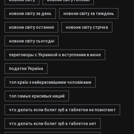
новони світу за день
новони світу за тиждень
новони світу останнні
новони світу стрічка
новони світу сьогодні
переговоры с Украиной о вступлении в июне
податки Україна
топ країн з найкрасивішими чоловіками
топ самых красивых наций
что делать если болит зуб а таблетки не помогают
что делать если болит зуб а таблеток нет