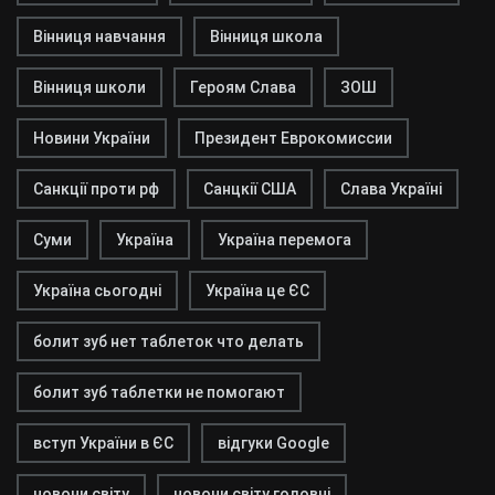
Вінниця навчання
Вінниця школа
Вінниця школи
Героям Слава
ЗОШ
Новини України
Президент Еврокомиссии
Санкції проти рф
Санцкії США
Слава Україні
Суми
Україна
Україна перемога
Україна сьогодні
Україна це ЄС
болит зуб нет таблеток что делать
болит зуб таблетки не помогают
вступ України в ЄС
відгуки Google
новони світу
новони світу головні