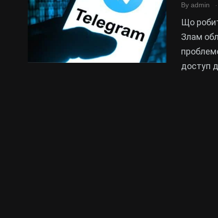
.
By
admin
Що робит
Злам обл
проблемо
доступ д