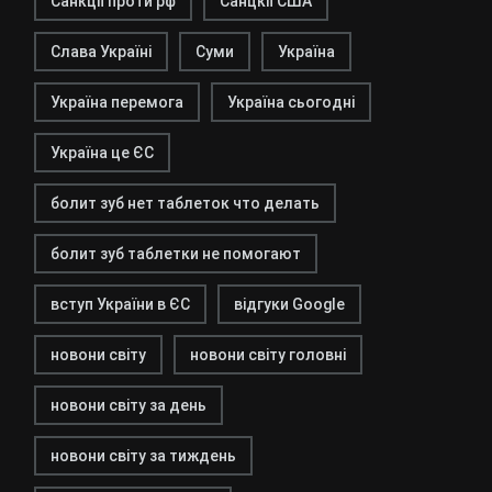
Санкції проти рф
Санцкії США
Слава Україні
Суми
Україна
Україна перемога
Україна сьогодні
Україна це ЄС
болит зуб нет таблеток что делать
болит зуб таблетки не помогают
вступ України в ЄС
відгуки Google
новони світу
новони світу головні
новони світу за день
новони світу за тиждень