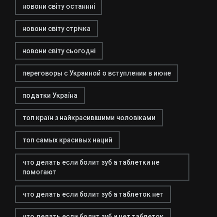
новони світу останнні
новони світу стрічка
новони світу сьогодні
переговоры с Украиной о вступлении в июне
податки Україна
топ країн з найкрасивішими чоловіками
топ самых красивых наций
что делать если болит зуб а таблетки не
помогают
что делать если болит зуб а таблеток нет
что делать если болит зуб и нет таблеток