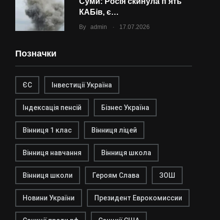
Суми: Росія скинула п’ять
КАБів, є…
.
By
admin
17.07.2026
Позначки
ЄС
Інвестиції Україна
Індексація пенсій
Бізнес Україна
Вінниця 1 клас
Вінниця ліцей
Вінниця навчання
Вінниця школа
Вінниця школи
Героям Слава
ЗОШ
Новини України
Президент Еврокомиссии