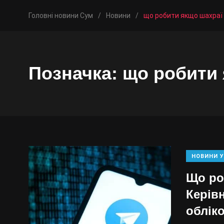
Головні новини Сум
/
Новини
/
що робити якщо шахраї
Позначка:
що робити 
НОВИНИ У
Що ро
Керів
облік