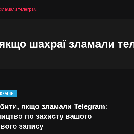
 зламали телеграм
якщо шахраї зламали те
КРАЇНИ
бити, якщо зламали Telegram:
ництво по захисту вашого
ового запису