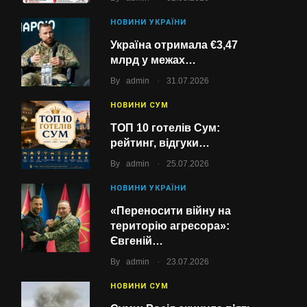
НОВИНИ УКРАЇНИ
Україна отримала €3,47
млрд у межах…
.
By
admin
31.07.2026
НОВИНИ СУМ
ТОП 10 готелів Сум:
рейтинг, відгуки…
.
By
admin
25.07.2026
НОВИНИ УКРАЇНИ
«Переносити війну на
територію агресора»:
Євгеній…
.
By
admin
23.07.2026
НОВИНИ СУМ