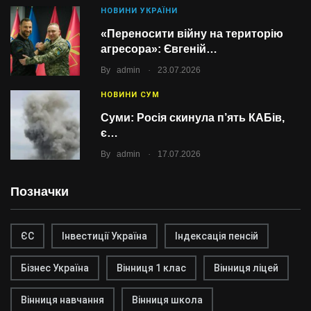
НОВИНИ УКРАЇНИ
«Переносити війну на територію
агресора»: Євгеній…
.
By
admin
23.07.2026
НОВИНИ СУМ
Суми: Росія скинула п’ять КАБів,
є…
.
By
admin
17.07.2026
Позначки
ЄС
Інвестиції Україна
Індексація пенсій
Бізнес Україна
Вінниця 1 клас
Вінниця ліцей
Вінниця навчання
Вінниця школа