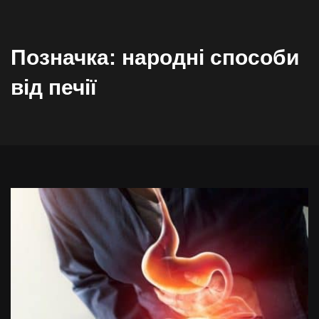
Позначка:
народні способи
від печії