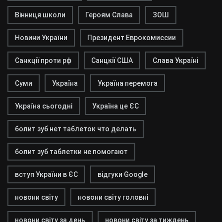
Вінниця школи
Героям Слава
ЗОШ
Новини України
Президент Еврокомиссии
Санкції проти рф
Санцкії США
Слава Україні
Суми
Україна
Україна перемога
Україна сьогодні
Україна це ЄС
болит зуб нет таблеток что делать
болит зуб таблетки не помогают
вступ України в ЄС
відгуки Google
новони світу
новони світу головні
новони світу за день
новони світу за тиждень