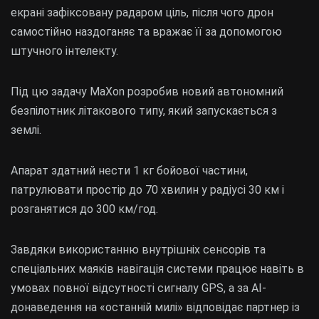
екрані зафіксовану радаром ціль, після чого дрон
самостійно наздоганяє та вражає її за допомогою
штучного інтелекту.
Під цю задачу MaXon розробив новий автономний
безпілотник літакового типу, який запускається з
землі.
Апарат здатний нести 1 кг бойової частини,
патрулювати простір до 70 хвилин у радіусі 30 км і
розганятися до 300 км/год.
Завдяки використанню внутрішніх сенсорів та
спеціальних маяків навігація системи працює навіть в
умовах повної відсутності сигналу GPS, а за AI-
донаведення на «останній милі» відповідає партнер із