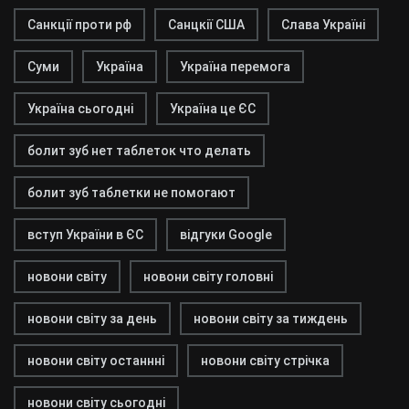
Санкції проти рф
Санцкії США
Слава Україні
Суми
Україна
Україна перемога
Україна сьогодні
Україна це ЄС
болит зуб нет таблеток что делать
болит зуб таблетки не помогают
вступ України в ЄС
відгуки Google
новони світу
новони світу головні
новони світу за день
новони світу за тиждень
новони світу останнні
новони світу стрічка
новони світу сьогодні