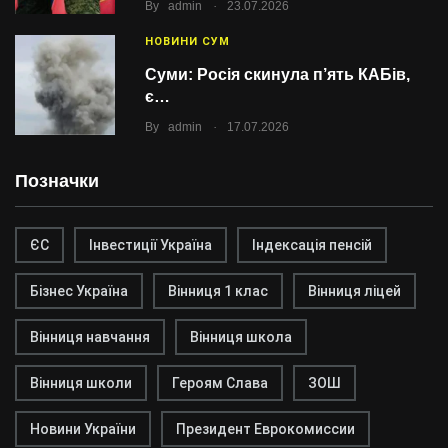
.
By
admin
23.07.2026
НОВИНИ СУМ
Суми: Росія скинула п’ять КАБів,
є…
.
By
admin
17.07.2026
Позначки
ЄС
Інвестиції Україна
Індексація пенсій
Бізнес Україна
Вінниця 1 клас
Вінниця ліцей
Вінниця навчання
Вінниця школа
Вінниця школи
Героям Слава
ЗОШ
Новини України
Президент Еврокомиссии