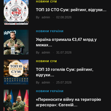
НОВИНИ СУМ
ТОП 10 СТО Сум: рейтинг, відгуки…
.
By
admin
02.08.2026
НОВИНИ УКРАЇНИ
Україна отримала €3,47 млрд у
межах…
.
By
admin
31.07.2026
НОВИНИ СУМ
ТОП 10 готелів Сум: рейтинг,
відгуки…
.
By
admin
25.07.2026
НОВИНИ УКРАЇНИ
«Переносити війну на територію
агресора»: Євгеній…