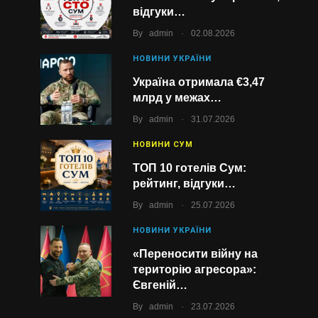
відгуки…
.
By
admin
02.08.2026
НОВИНИ УКРАЇНИ
Україна отримала €3,47
млрд у межах…
.
By
admin
31.07.2026
НОВИНИ СУМ
ТОП 10 готелів Сум:
рейтинг, відгуки…
.
By
admin
25.07.2026
НОВИНИ УКРАЇНИ
«Переносити війну на
територію агресора»:
Євгеній…
.
By
admin
23.07.2026