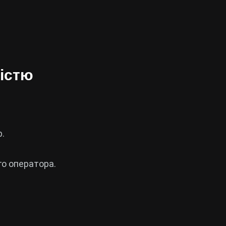
істю
.
го оператора.