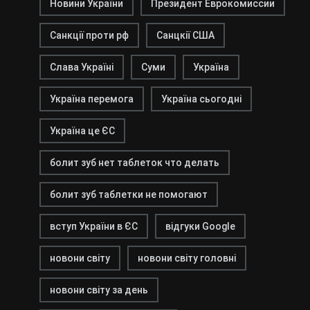
Новини України
Президент Еврокомиссии
Санкції проти рф
Санцкії США
Слава Україні
Суми
Україна
Україна перемога
Україна сьогодні
Україна це ЄС
болит зуб нет таблеток что делать
болит зуб таблетки не помогают
вступ України в ЄС
відгуки Google
новони світу
новони світу головні
новони світу за день