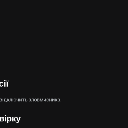
сії
о відключить зловмисника.
вірку