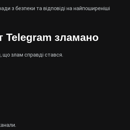
ради з безпеки та відповіді на найпоширеніші
т Telegram зламано
, що злам справді стався.
канали.