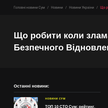
Головні новини Сум
/
Новини
/
Новини України
/
Що р
Що робити коли злам
Безпечного Відновле
Останні новини:
НОВИНИ СУМ
ТОП 10 СТО Сум: рейтинг,