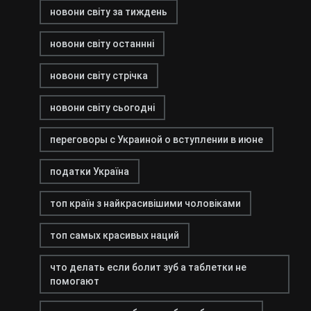
новони світу за тиждень
новони світу останнні
новони світу стрічка
новони світу сьогодні
переговоры с Украиной о вступлении в июне
податки Україна
топ країн з найкрасивішими чоловіками
топ самых красивых наций
что делать если болит зуб а таблетки не
помогают