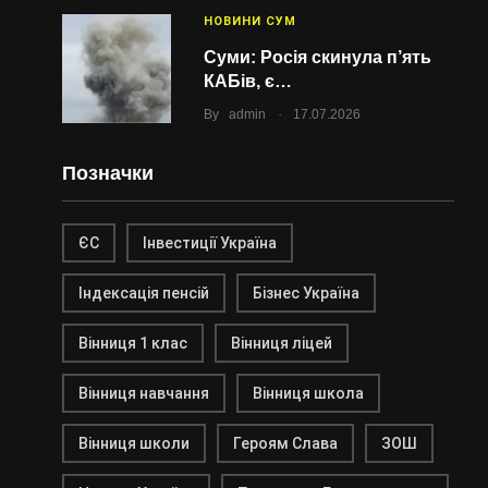
НОВИНИ СУМ
Суми: Росія скинула п’ять
КАБів, є…
.
By
admin
17.07.2026
Позначки
ЄС
Інвестиції Україна
Індексація пенсій
Бізнес Україна
Вінниця 1 клас
Вінниця ліцей
Вінниця навчання
Вінниця школа
Вінниця школи
Героям Слава
ЗОШ