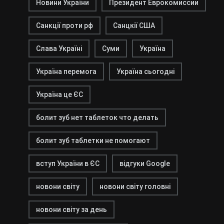
Новини України
Президент Еврокомиссии
Санкції проти рф
Санцкії США
Слава Україні
Суми
Україна
Україна перемога
Україна сьогодні
Україна це ЄС
болит зуб нет таблеток что делать
болит зуб таблетки не помогают
вступ України в ЄС
відгуки Google
новони світу
новони світу головні
новони світу за день