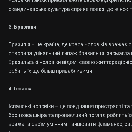
чоловіки також приваблюють своєю відкритістю т
скандинавська культура сприяє повазі до жінок т
3. Бразилія
Бразилія – це країна, де краса чоловіків вражає 
створила унікальний типаж бразильця: засмагла ш
Бразильські чоловіки відомі своєю життєрадісн
робить їх ще більш привабливими.
4. Іспанія
Іспанські чоловіки – це поєднання пристрасті та
бронзова шкіра та проникливий погляд роблять ї
вражати своїм умінням танцювати фламенко, сво