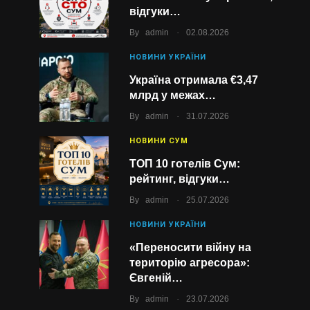
відгуки…
.
By
admin
02.08.2026
НОВИНИ УКРАЇНИ
Україна отримала €3,47
млрд у межах…
.
By
admin
31.07.2026
НОВИНИ СУМ
ТОП 10 готелів Сум:
рейтинг, відгуки…
.
By
admin
25.07.2026
НОВИНИ УКРАЇНИ
«Переносити війну на
територію агресора»:
Євгеній…
.
By
admin
23.07.2026