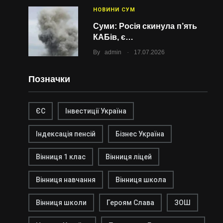
НОВИНИ СУМ
Суми: Росія скинула п’ять
КАБів, є…
.
By
admin
17.07.2026
Позначки
ЄС
Інвестиції Україна
Індексація пенсій
Бізнес Україна
Вінниця 1 клас
Вінниця ліцей
Вінниця навчання
Вінниця школа
Вінниця школи
Героям Слава
ЗОШ