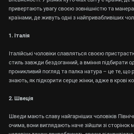
привертають увагу своєю зовнішністю та манера
країнами, де живуть одні з найпривабливіших чолов
1. Італія
Італійські чоловіки славляться своєю пристраст
стиль завжди бездоганний, а вміння підбирати одя
проникливий погляд та палка натура – це те, що р
знають, як підкорити серце жінки, адже в крові к
2. Швеція
Шведи мають славу найгарніших чоловіків Північн
очима, вони виглядають наче зійшли зі сторінок 