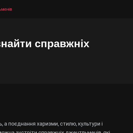
ьменів
знайти справжніх
ь, а поєднання харизми, стилю, культури і
е можна зустріти справжніх джентльменів, які