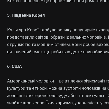
Кожен іспанець – це справжній герой романтично
5. Південна Корея
Культура Кореї здобула велику популярність зав
представили світові образи ідеальних чоловіків.
стрункістю та модним стилем. Вони добре вихова
витончений смак, що робить їх дуже привабливим
6. США
Американські чоловіки – це втілення різноманіття
культури та етноси, можна зустріти чоловіків на б
зовнішністю героїв Голлівуду або інтелектуальні
знайде щось своє. Їхня харизма, упевненість у соб