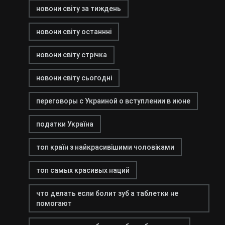
новони світу за тиждень
новони світу останнні
новони світу стрічка
новони світу сьогодні
переговоры с Украиной о вступлении в июне
податки Україна
топ країн з найкрасивішими чоловіками
топ самых красивых наций
что делать если болит зуб а таблетки не
помогают