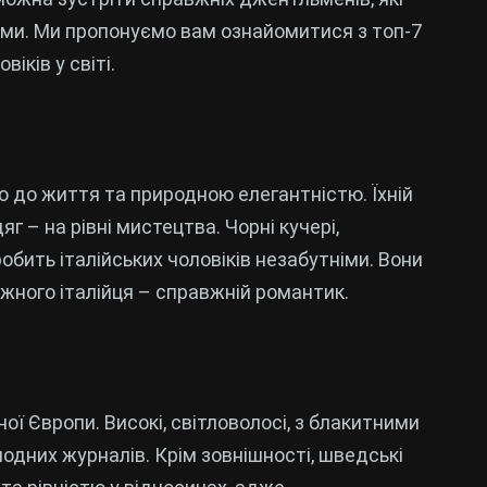
ми. Ми пропонуємо вам ознайомитися з топ-7
іків у світі.
ю до життя та природною елегантністю. Їхній
г – на рівні мистецтва. Чорні кучері,
обить італійських чоловіків незабутніми. Вони
ожного італійця – справжній романтик.
ої Європи. Високі, світловолосі, з блакитними
модних журналів. Крім зовнішності, шведські