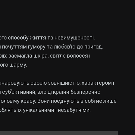
ого способу життя та невимушеності.
їм почуттям гумору та любов’ю до пригод.
в: засмагла шкіра, світле волосся і
ого шарму.
 зачаровують своєю зовнішністю, характером і
 суб’єктивний, але ці країни безперечно
оловічу красу. Вони поєднують в собі не лише
облять їх унікальними і незабутніми.