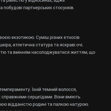
а рівністю у відносинах, адже
а побудові партнерських стосунків.
своєю екзотикою. Суміш різних етносів
кіра, атлетична статура та яскраві очі.
істю та вмінням насолоджуватися життям, що
 темпераменту. Їхній темний волосся,
х справжніми серцеїдами. Вони вміють
єю відданістю родині та палкою натурою.