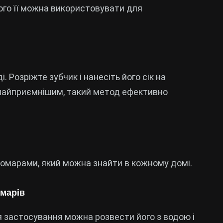
чого її можна використовувати для
 Розріжте зубчик і нанесіть його сік на
е найприємнішим, такий метод ефективно
комарами, який можна знайти в кожному домі.
омарів
ля застосування можна розвести його з водою і