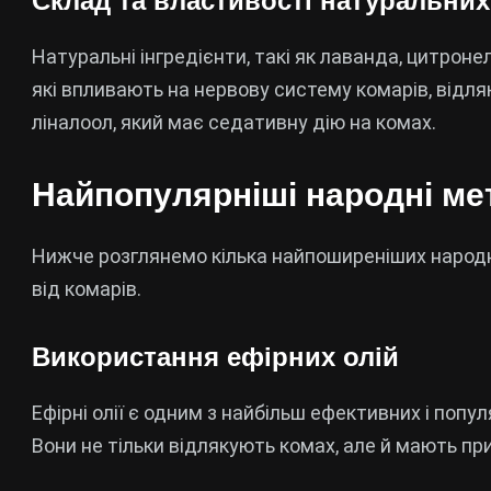
Склад та властивості натуральних 
Натуральні інгредієнти, такі як лаванда, цитронел
які впливають на нервову систему комарів, відля
ліналоол, який має седативну дію на комах.
Найпопулярніші народні мет
Нижче розглянемо кілька найпоширеніших народн
від комарів.
Використання ефірних олій
Ефірні олії є одним з найбільш ефективних і поп
Вони не тільки відлякують комах, але й мають п