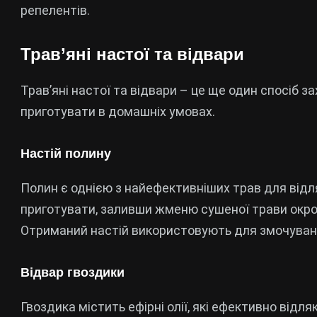
репелентів.
Трав’яні настої та відвари
Трав’яні настої та відвари – це ще один спосіб з
приготувати в домашніх умовах.
Настій полину
Полин є однією з найефективніших трав для відл
приготувати, заливши жменю сушеної трави окро
Отриманий настій використовують для змочуванн
Відвар гвоздики
Гвоздика містить ефірні олії, які ефективно відл