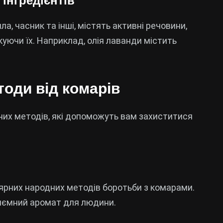
інгредієнтів
ла, часник та інші, містять активні речовини,
куючи їх. Наприклад, олія лаванди містить
оди від комарів
их методів, які допоможуть вам захиститися
улярних народних методів боротьби з комарами.
риємний аромат для людини.