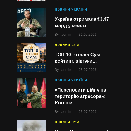
НОВИНИ УКРАЇНИ
Україна отримала €3,47
млрд у межах…
.
By
admin
31.07.2026
НОВИНИ СУМ
ТОП 10 готелів Сум:
рейтинг, відгуки…
.
By
admin
25.07.2026
НОВИНИ УКРАЇНИ
«Переносити війну на
територію агресора»:
Євгеній…
.
By
admin
23.07.2026
НОВИНИ СУМ