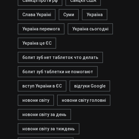
Санкції проти рф
Санцкії США
Слава Україні
Суми
Україна
Україна перемога
Україна сьогодні
Україна це ЄС
болит зуб нет таблеток что делать
болит зуб таблетки не помогают
вступ України в ЄС
відгуки Google
новони світу
новони світу головні
новони світу за день
новони світу за тиждень