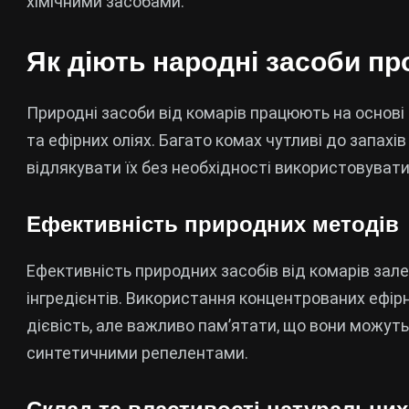
хімічними засобами.
Як діють народні засоби пр
Природні засоби від комарів працюють на основі а
та ефірних оліях. Багато комах чутливі до запахі
відлякувати їх без необхідності використовувати
Ефективність природних методів
Ефективність природних засобів від комарів зал
інгредієнтів. Використання концентрованих ефірн
дієвість, але важливо пам’ятати, що вони можуть
синтетичними репелентами.