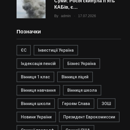
Суми: Росія скинула п’ять
КАБів, є…
.
By
admin
17.07.2026
Позначки
ЄС
Інвестиції Україна
Індексація пенсій
Бізнес Україна
Вінниця 1 клас
Вінниця ліцей
Вінниця навчання
Вінниця школа
Вінниця школи
Героям Слава
ЗОШ
Новини України
Президент Еврокомиссии