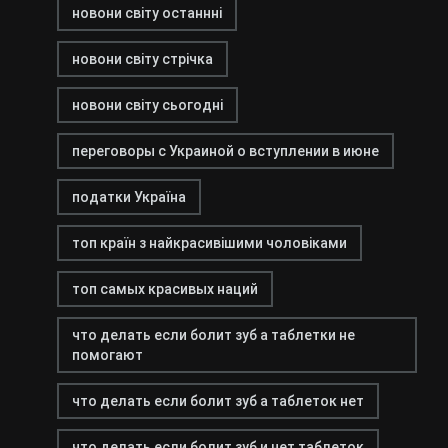
новони світу останнні
новони світу стрічка
новони світу сьогодні
переговоры с Украиной о вступлении в июне
податки Україна
топ країн з найкрасивішими чоловіками
топ самых красивых наций
что делать если болит зуб а таблетки не
помогают
что делать если болит зуб а таблеток нет
что делать если болит зуб и нет таблеток