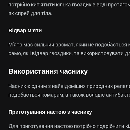
потрібно кип’ятити кілька гвоздик в воді протяго
як спрей для тіла.
Відвар м’яти
М’ята має сильний аромат, який не подобається 
само, як і відвар гвоздики, та використовувати 
Використання часнику
Часник є одним з найвідоміших природних репелен
подобається комарам, а також володіє антибакт
Приготування настою з часнику
Для приготування настою потрібно подрібнити кіл