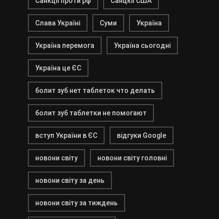
Санкції проти рф
Санцкії США
Слава Україні
Суми
Україна
Україна перемога
Україна сьогодні
Україна це ЄС
болит зуб нет таблеток что делать
болит зуб таблетки не помогают
вступ України в ЄС
відгуки Google
новони світу
новони світу головні
новони світу за день
новони світу за тиждень