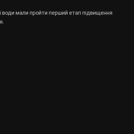
ї води мали пройти перший етап підвищення
я.