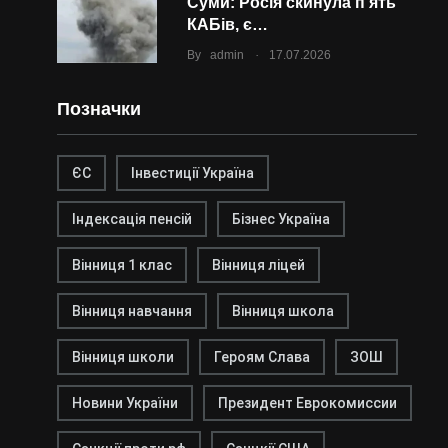
Суми: Росія скинула п’ять
КАБів, є…
.
By
admin
17.07.2026
Позначки
ЄС
Інвестиції Україна
Індексація пенсій
Бізнес Україна
Вінниця 1 клас
Вінниця ліцей
Вінниця навчання
Вінниця школа
Вінниця школи
Героям Слава
ЗОШ
Новини України
Президент Еврокомиссии