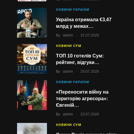
НОВИНИ УКРАЇНИ
Україна отримала €3,47
млрд у межах…
.
By
admin
31.07.2026
НОВИНИ СУМ
ТОП 10 готелів Сум:
рейтинг, відгуки…
.
By
admin
25.07.2026
НОВИНИ УКРАЇНИ
«Переносити війну на
територію агресора»:
Євгеній…
.
By
admin
23.07.2026
НОВИНИ СУМ