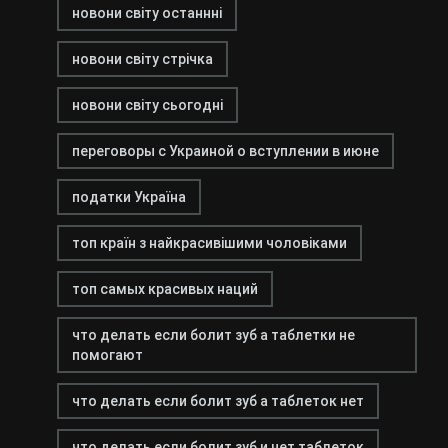
новони світу останнні
новони світу стрічка
новони світу сьогодні
переговоры с Украиной о вступлении в июне
податки Україна
топ країн з найкрасивішими чоловіками
топ самых красивых наций
что делать если болит зуб а таблетки не
помогают
что делать если болит зуб а таблеток нет
что делать если болит зуб и нет таблеток